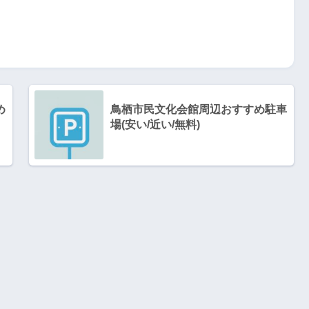
め
鳥栖市民文化会館周辺おすすめ駐車
場(安い/近い/無料)