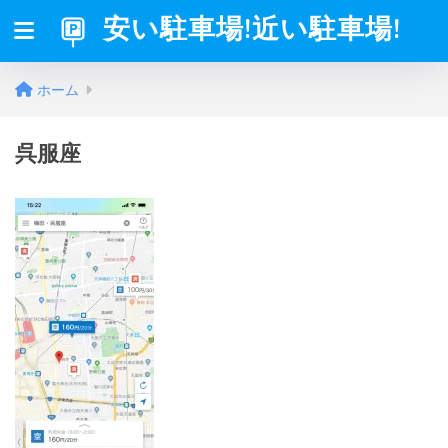
安い駐車場!近い駐車場!
ホーム
呉服座