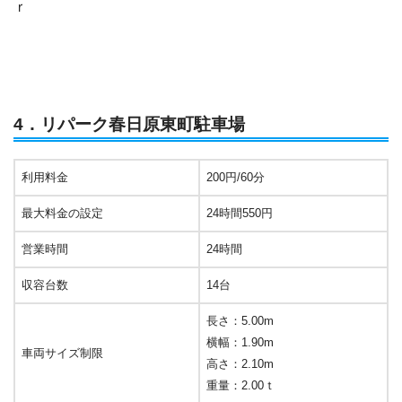
ｒ
4．リパーク春日原東町駐車場
利用料金
200円/60分
最大料金の設定
24時間550円
営業時間
24時間
収容台数
14台
長さ：5.00m
横幅：1.90m
車両サイズ制限
高さ：2.10m
重量：2.00ｔ