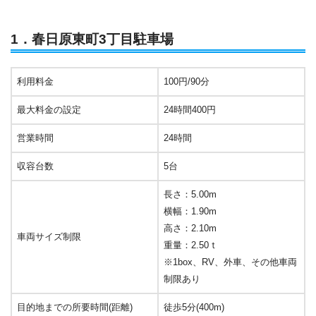
1．春日原東町3丁目駐車場
利用料金
100円/90分
最大料金の設定
24時間400円
営業時間
24時間
収容台数
5台
長さ：5.00m
横幅：1.90m
高さ：2.10m
車両サイズ制限
重量：2.50ｔ
※1box、RV、外車、その他車両
制限あり
目的地までの所要時間(距離)
徒歩5分(400m)