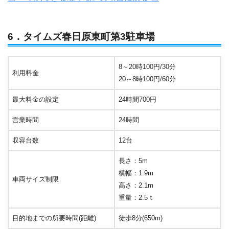
6．タイムズ春日原東町第3駐車場
8～20時100円/30分
利用料金
20～8時100円/60分
最大料金の設定
24時間700円
営業時間
24時間
収容台数
12台
長さ：5m
横幅：1.9m
車両サイズ制限
高さ：2.1m
重量：2.5ｔ
目的地までの所要時間(距離)
徒歩8分(650m)