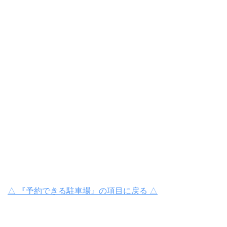
△ 『予約できる駐車場』の項目に戻る △