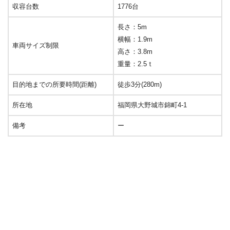
収容台数
1776台
長さ：5m
横幅：1.9m
車両サイズ制限
高さ：3.8m
重量：2.5ｔ
目的地までの所要時間(距離)
徒歩3分(280m)
所在地
福岡県大野城市錦町4-1
備考
ー