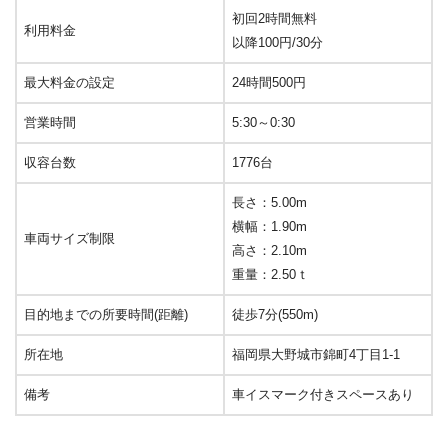
初回2時間無料
利用料金
以降100円/30分
最大料金の設定
24時間500円
営業時間
5:30～0:30
収容台数
1776台
長さ：5.00m
横幅：1.90m
車両サイズ制限
高さ：2.10m
重量：2.50ｔ
目的地までの所要時間(距離)
徒歩7分(550m)
所在地
福岡県大野城市錦町4丁目1-1
備考
車イスマーク付きスペースあり