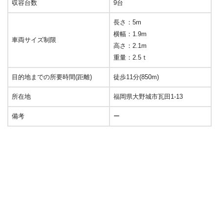
収容台数
9台
長さ：5m
横幅：1.9m
車両サイズ制限
高さ：2.1m
重量：2.5ｔ
目的地までの所要時間(距離)
徒歩11分(850m)
所在地
福岡県大野城市瓦田1-13
備考
ー