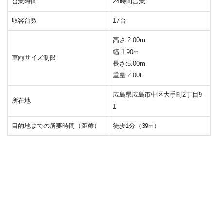
営業時間
24時間営業
収容台数
17台
高さ:2.00m
幅:1.90m
車両サイズ制限
長さ:5.00m
重量:2.00t
広島県広島市中区大手町2丁目9-
所在地
1
目的地までの所要時間（距離）
徒歩1分（39m）