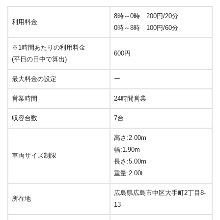
8時～0時 200円/20分
利用料金
0時～8時 100円/60分
※1時間あたりの利用料金
600円
(平日の日中で算出)
最大料金の設定
ー
営業時間
24時間営業
収容台数
7台
高さ:2.00m
幅:1.90m
車両サイズ制限
長さ:5.00m
重量:2.00t
広島県広島市中区大手町2丁目8-
所在地
13