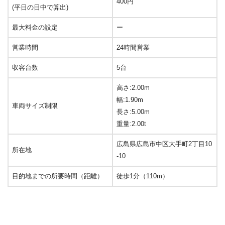
400円
(平日の日中で算出)
最大料金の設定
ー
営業時間
24時間営業
収容台数
5台
高さ:2.00m
幅:1.90m
車両サイズ制限
長さ:5.00m
重量:2.00t
広島県広島市中区大手町2丁目10
所在地
-10
目的地までの所要時間（距離）
徒歩1分（110m）