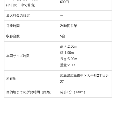
600円
(平日の日中で算出)
最大料金の設定
ー
営業時間
24時間営業
収容台数
5台
高さ:2.00m
幅:1.90m
車両サイズ制限
長さ:5.00m
重量:2.00t
広島県広島市中区大手町2丁目6-
所在地
27
目的地までの所要時間（距離）
徒歩1分（130m）