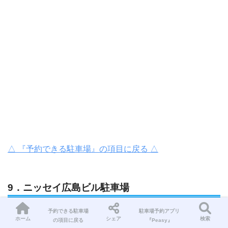
△ 『予約できる駐車場』の項目に戻る △
9．ニッセイ広島ビル駐車場
予約できる駐車場
駐車場予約アプリ
利用料金
200円/30分
ホーム
シェア
検索
の項目に戻る
『Peasy』