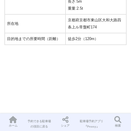
長さ:5m
重量:2.5t
京都府京都市東山区大和大路四
所在地
条上ル常盤町174
目的地までの所要時間（距離）
徒歩2分（120m）
予約できる駐車場
駐車場予約アプリ
ホーム
シェア
検索
の項目に戻る
『Peasy』