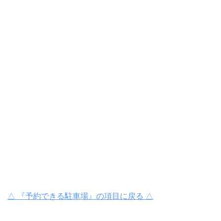
△ 『予約できる駐車場』の項目に戻る △