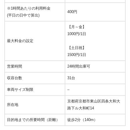
※1時間あたりの利用料金
400円
(平日の日中で算出)
【月～金】
1000円/1日
最大料金の設定
【土日祝】
1500円/1日
営業時間
24時間出庫可
収容台数
31台
車両サイズ制限
–
京都府京都市東山区四条大和大
所在地
路下ル大和町14
目的地までの所要時間（距離）
徒歩2分（140m）