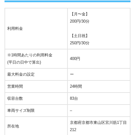
【月〜金】
200円/30分
利用料金
【土日祝】
250円/30分
※1時間あたりの利用料金
400円
(平日の日中で算出)
最大料金の設定
ー
営業時間
24時間
収容台数
83台
車両サイズ制限
–
京都府京都市東山区宮川筋1丁目
所在地
212