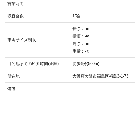
営業時間
–
収容台数
15台
長さ：-m
横幅：-m
車両サイズ制限
高さ：-m
重量：-ｔ
目的地までの所要時間(距離)
徒歩6分(500m)
所在地
大阪府大阪市福島区福島3-1-73
備考