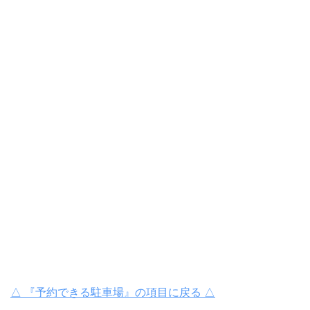
△ 『予約できる駐車場』の項目に戻る △