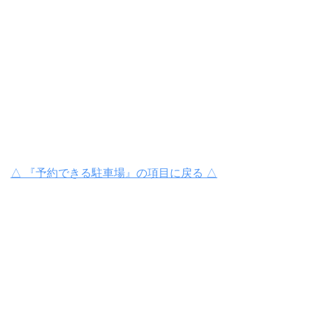
△ 『予約できる駐車場』の項目に戻る △