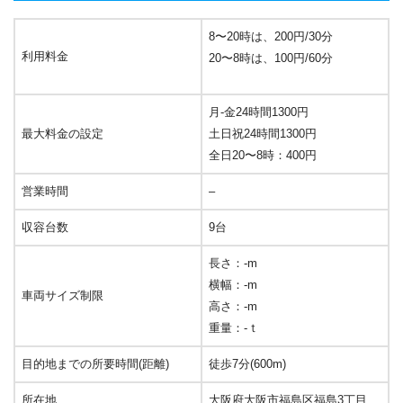
8〜20時は、200円/30分
利用料金
20〜8時は、100円/60分
月-金24時間1300円
最大料金の設定
土日祝24時間1300円
全日20〜8時：400円
営業時間
–
収容台数
9台
長さ：-m
横幅：-m
車両サイズ制限
高さ：-m
重量：-ｔ
目的地までの所要時間(距離)
徒歩7分(600m)
所在地
大阪府大阪市福島区福島3丁目