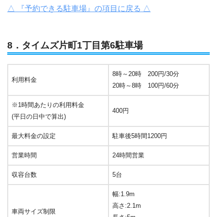
△ 『予約できる駐車場』の項目に戻る △
8．タイムズ片町1丁目第6駐車場
8時～20時 200円/30分
利用料金
20時～8時 100円/60分
※1時間あたりの利用料金
400円
(平日の日中で算出)
最大料金の設定
駐車後5時間1200円
営業時間
24時間営業
収容台数
5台
幅:1.9m
高さ:2.1m
車両サイズ制限