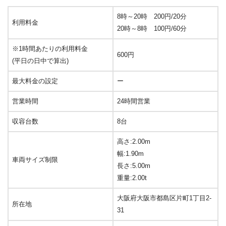
8時～20時 200円/20分
利用料金
20時～8時 100円/60分
※1時間あたりの利用料金
600円
(平日の日中で算出)
最大料金の設定
ー
営業時間
24時間営業
収容台数
8台
高さ:2.00m
幅:1.90m
車両サイズ制限
長さ:5.00m
重量:2.00t
大阪府大阪市都島区片町1丁目2-
所在地
31