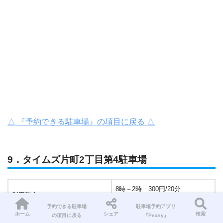
△ 『予約できる駐車場』の項目に戻る △
9．タイムズ片町2丁目第4駐車場
8時～2時 300円/20分
利用料金
2時～8時 100円/30分
予約できる駐車場
駐車場予約アプリ
ホーム
シェア
検索
の項目に戻る
『Peasy』
※1時間あたりの利用料金