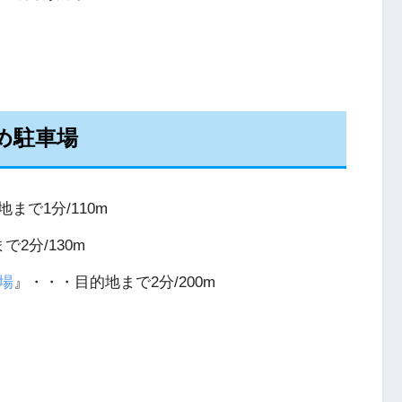
すめ駐車場
まで1分/110m
2分/130m
場
』・・・目的地まで2分/200m