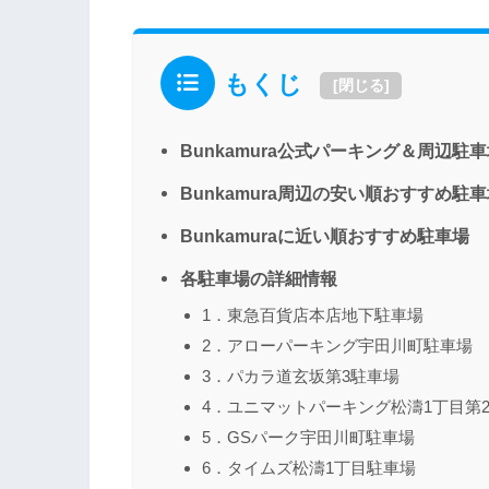
もくじ
[
閉じる
]
Bunkamura公式パーキング＆周辺駐
Bunkamura周辺の安い順おすすめ駐
Bunkamuraに近い順おすすめ駐車場
各駐車場の詳細情報
1．東急百貨店本店地下駐車場
2．アローパーキング宇田川町駐車場
3．パカラ道玄坂第3駐車場
4．ユニマットパーキング松濤1丁目第
5．GSパーク宇田川町駐車場
6．タイムズ松濤1丁目駐車場