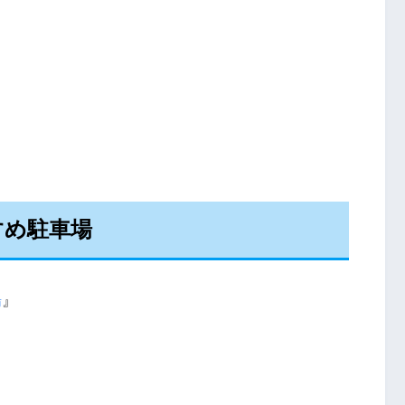
すめ駐車場
場
』