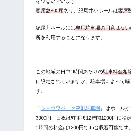
をつないでいます。
客席数800席
あり、紀尾井小ホールは
客席数
紀尾井ホールには
専用駐車場の用意はない
所を利用することになります。
この地域の日中1時間あたりの
駐車料金相場は
に設定されていますが、駐車場によって曜
す。
『
ショウワパーク麹町駐車場
』はホールか
3300円、日祝は駐車後12時間1200円に
1時間の料金は1200円で45台収容可能です