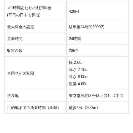
※1時間あたりの利用料金
420円
(平日の日中で算出)
最大料金の設定
駐車後24時間2000円
営業時間
24時間
収容台数
236台
幅:2.00m
高さ:2.10m
車両サイズ制限
長さ:6.00m
重量:4.00t
所在地
東京都渋谷区千駄ヶ谷1、4丁目
目的地までの所要時間（距離）
徒歩4分（300ｍ）