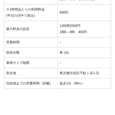
※1時間あたりの利用料金
600円
(平日の日中で算出)
12時間2500円
最大料金の設定
18時～8時 400円
営業時間
–
収容台数
車:2台
車両サイズ制限
–
所在地
東京都渋谷区千駄ヶ谷1-31
目的地までの所要時間（距離）
徒歩1分（98ｍ）