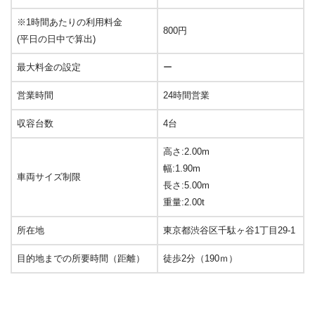
※1時間あたりの利用料金
800円
(平日の日中で算出)
最大料金の設定
ー
営業時間
24時間営業
収容台数
4台
高さ:2.00m
幅:1.90m
車両サイズ制限
長さ:5.00m
重量:2.00t
所在地
東京都渋谷区千駄ヶ谷1丁目29-1
目的地までの所要時間（距離）
徒歩2分（190ｍ）