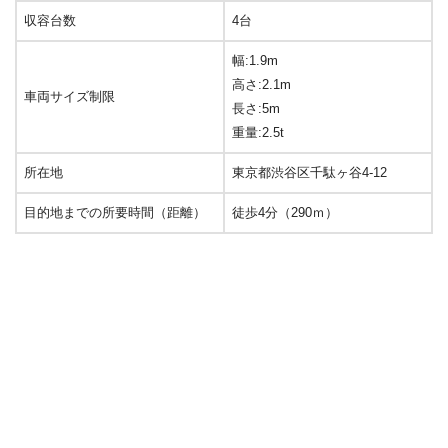
収容台数
4台
幅:1.9m
高さ:2.1m
車両サイズ制限
長さ:5m
重量:2.5t
所在地
東京都渋谷区千駄ヶ谷4-12
目的地までの所要時間（距離）
徒歩4分（290ｍ）